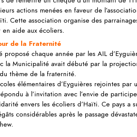
iers de remettre un chèque d’un montant de 111
sieurs actions menées en faveur de l’associati
ti. Cette association organise des parrainages
t en aide aux écoliers.
our de la Fraternité
ité proposé chaque année par les AIL d’Eyguiè
c la Municipalité avait débuté par la projectio
du thème de la fraternité.
écoles élémentaires d’Eyguières rejointes par 
épondu à l’invitation avec l’envie de particip
idarité envers les écoliers d’Haïti. Ce pays a s
égâts considérables après le passage dévastat
thew.