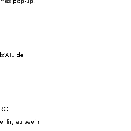
artes pop-up.
dz’AIL de
BURO
illir, au seein