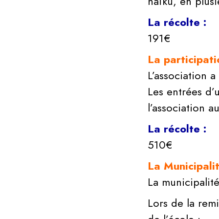
haïku, en plus
La récolte :
191€
La participat
L’association a
Les entrées d’
l’association a
La récolte :
510€
La Municipali
La municipalit
Lors de la remi