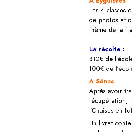
A Eyguières
Les 4 classes o
de photos et de
thème de la fra
La récolte :
310€ de l’école
100€ de l’écol
A Sénas
Après avoir tr
récupération, 
"Chaises en fol
Un livret cont