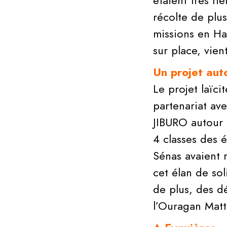
étaient très f
récolte de plu
missions en Haï
sur place, vien
Un projet aut
Le projet laïc
partenariat ave
JIBURO autour 
4 classes des 
Sénas avaient r
cet élan de sol
de plus, des d
l’Ouragan Mat