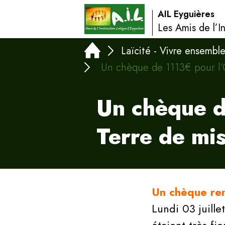
AIL Eyguières
Les Amis de l’I
Laïcité - Vivre ensembl
Un chèque de 1113€ pour l’
Un chèque 
Terre de mis
Un chèque rem
Lundi 03 juille